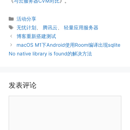
《
与云服务器CVM对比
》。
分
活动分享
类
标
无忧计划
、
腾讯云
、
轻量应用服务器
签
博客重新搭建测试
macOS M1下Android使用Room编译出现sqlite
No native library is found的解决方法
发表评论
评
论