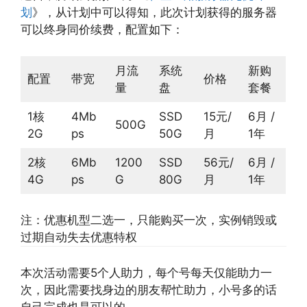
划
》，从计划中可以得知，此次计划获得的服务器
可以终身同价续费，配置如下：
月流
系统
新购
配置
带宽
价格
量
盘
套餐
1核
4Mb
SSD
15元/
6月 /
500G
2G
ps
50G
月
1年
2核
6Mb
1200
SSD
56元/
6月 /
4G
ps
G
80G
月
1年
注：优惠机型二选一，只能购买一次，实例销毁或
过期自动失去优惠特权
本次活动需要5个人助力，每个号每天仅能助力一
次，因此需要找身边的朋友帮忙助力，小号多的话
自己完成也是可以的。